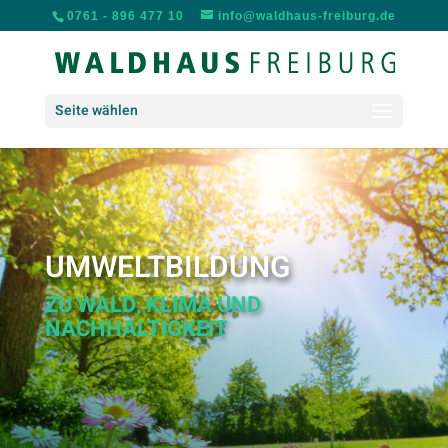
0761 - 896 477 10
info@waldhaus-freiburg.de
Seite wählen
UMWELTBILDUNG
ZU WALD, KLIMA UND
NACHHALTIGKEIT