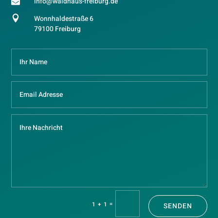

info@waldhaus-freiburg.de

Wonnhaldestraße 6
79100 Freiburg
=
1 + 1
SENDEN