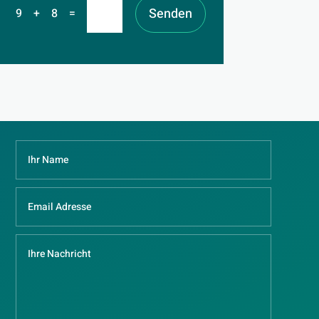
Senden
=
9 + 8