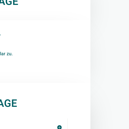
AGE
?
ar zu.
AGE