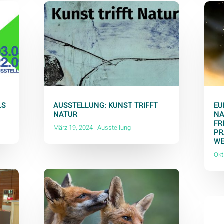
LS
AUSSTELLUNG: KUNST TRIFFT
EU
NATUR
NA
FR
März 19, 2024
|
Ausstellung
PR
WE
Okt