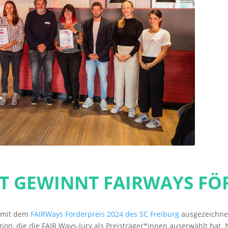
 GEWINNT FAIRWAYS FÖR
e mit dem
FAIRWays Förderpreis 2024 des SC Freiburg
ausgezeichnet
ion, die die FAIR Ways-Jury als Preisträger*innen auserwählt hat. 