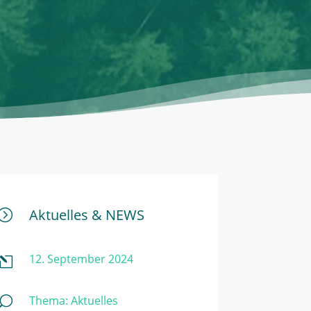
Aktuelles & NEWS
=
12. September 2024
l
Thema:
Aktuelles
U