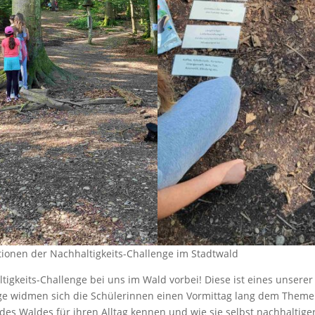
tionen der Nachhaltigkeits-Challenge im Stadtwald
igkeits-Challenge bei uns im Wald vorbei! Diese ist eines unserer 
ge widmen sich die Schülerinnen einen Vormittag lang dem Theme
 des Waldes für ihren Alltag kennen und wie sie selbst nachhaltig