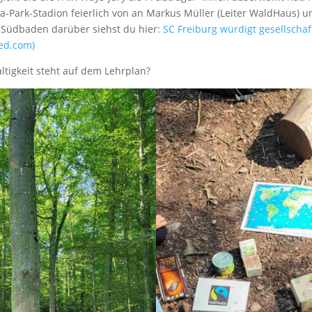
a-Park-Stadion feierlich von an Markus Müller (Leiter WaldHaus) 
V Südbaden darüber siehst du hier:
SC Freiburg würdigt gesellscha
ued.com)
tigkeit steht auf dem Lehrplan?