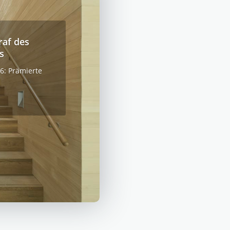
raf des
s
6: Prämierte