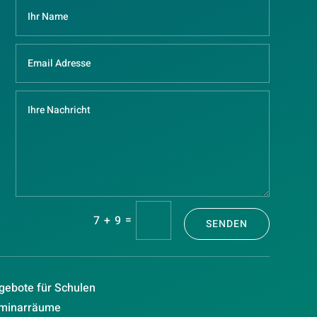
=
7 + 9
SENDEN
gebote für Schulen
minarräume