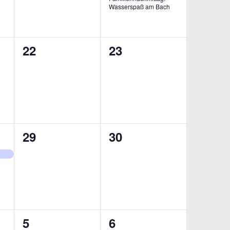
Wasserspaß am Bach
0
0
22
23
ungen,
Veranstaltungen,
Veranstaltungen,
0
0
29
30
ung,
Veranstaltungen,
Veranstaltungen,
0
0
5
6