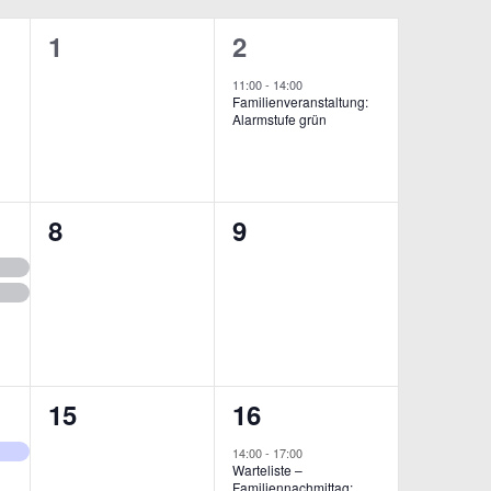
0
1
1
2
ungen,
Veranstaltungen,
Veranstaltung,
11:00
-
14:00
Familienveranstaltung:
Alarmstufe grün
0
0
8
9
ungen,
Veranstaltungen,
Veranstaltungen,
0
1
15
16
ung,
Veranstaltungen,
Veranstaltung,
14:00
-
17:00
Warteliste –
Familiennachmittag: