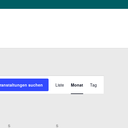
VERANSTAL
ranstaltungen suchen
Liste
Monat
Tag
ANSICHTEN
NAVIGATIO
S
SAMSTAG
S
SONNTAG