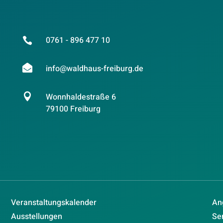
0761 - 896 477 10


info@waldhaus-freiburg.de

Wonnhaldestraße 6
79100 Freiburg
Veranstaltungskalender
An
Ausstellungen
Se