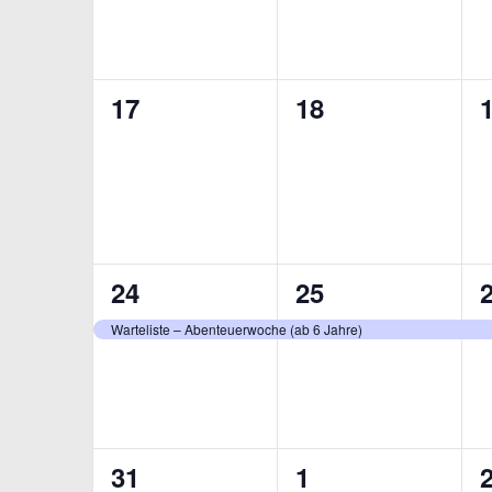
0
0
17
18
Veranstaltungen,
Veranstaltunge
V
1
1
24
25
Veranstaltung,
Veranstaltung,
V
Warteliste – Abenteuerwoche (ab 6 Jahre)
4
3
31
1