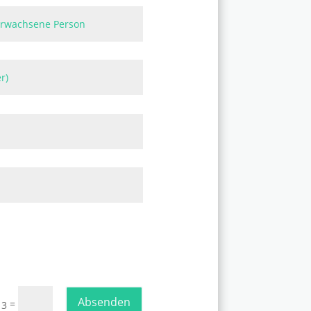
Absenden
=
 3