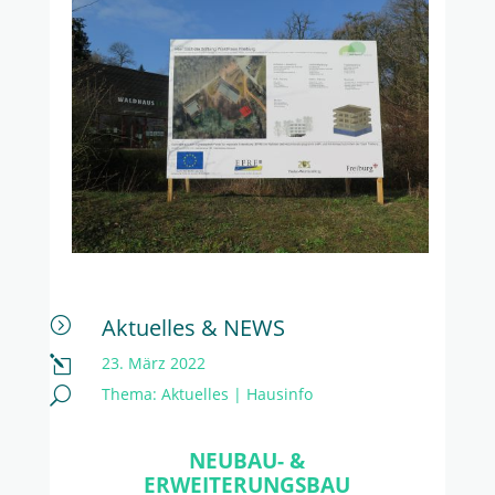
Aktuelles & NEWS
=
23. März 2022
l
Thema:
Aktuelles
|
Hausinfo
U
NEUBAU- &
ERWEITERUNGSBAU