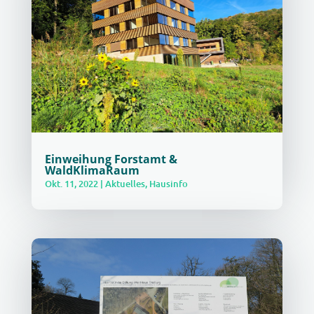
Einweihung Forstamt &
WaldKlimaRaum
Okt. 11, 2022
|
Aktuelles
,
Hausinfo