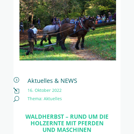
Aktuelles & NEWS
=
16. Oktober 2022
l
Thema:
Aktuelles
U
WALDHERBST – RUND UM DIE
HOLZERNTE MIT PFERDEN
UND MASCHINEN