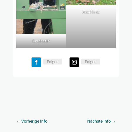
Stockbrot
Drechseln
Folgen
Folgen
←
Vorherige Info
Nächste Info
→