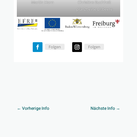
Martin Horn
Christine Buchheit
planzt eine Elsbeere
Folgen
Folgen
←
Vorherige Info
Nächste Info
→