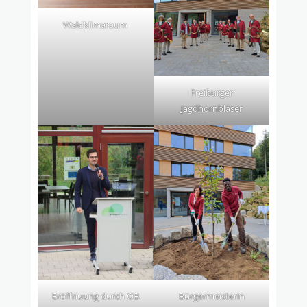
Waldklimaraum
Freiburger
Jagdhornbläser
Eröffnuung durch OB
Bürgermeisterin