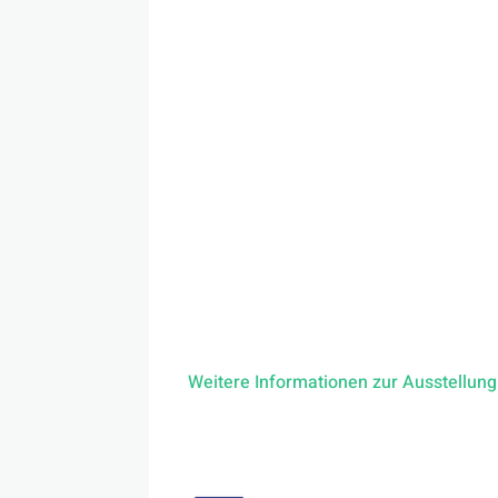
Jörg Robold
, Technischer Lehrer Foto
Im Anschluss gibt es Gelegenheit zu
Imbiss.
Wir würden Sie und Euch gerne zur Er
Die Teams der Gertrud-Luckner-Gewerb
Weitere Informationen zur Ausstellung 
Foto: Loredana Schiopu