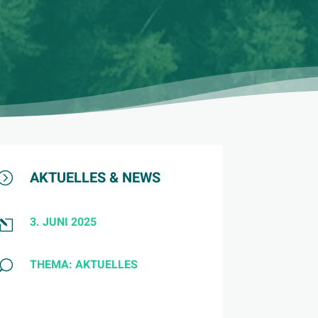
AKTUELLES & NEWS
=
3. JUNI 2025
l
THEMA:
AKTUELLES
U