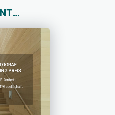
ANT…
TOGRAF
ING PREIS
 Prämierte
T/Gesellschaft