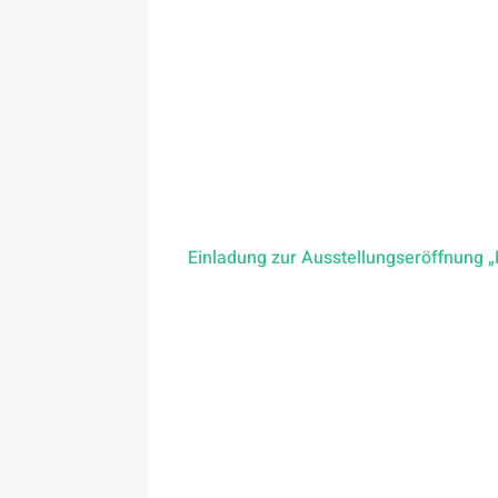
Am 27. Juni um 18 Uhr laden wir Sie he
Ausstellung „Faces of Climate Change 
Luckner-Gewerbeschule Freiburg und S
Auszubildenden Menschen porträtiert, d
findet als Zusammenarbeit der beiden
Einladung zur Ausstellungseröffnung „
Zur Begrüßung sprechen
Dr. Margret Hansen
, Stellvertretende 
Axel Klär
, Schulleiter der Gertrud-Lu