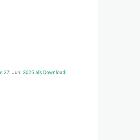
ls II“. Der zweite Teil der
nen im 3. Ausbildungsjahr der Gertrud-
Fotos und Texten haben die
r oder Verlierer. Die Ausstellung
musprojektes statt.
am 27. Juni 2025 als Download
urg