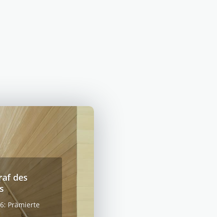
raf des
s
6: Prämierte