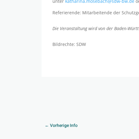
unter
katharina.mosebach@sdw-bw.de
od
Referierende: Mitarbeitende der Schutz
Die Veranstaltung wird von der Baden-Württ
Bildrechte: SDW
←
Vorherige Info