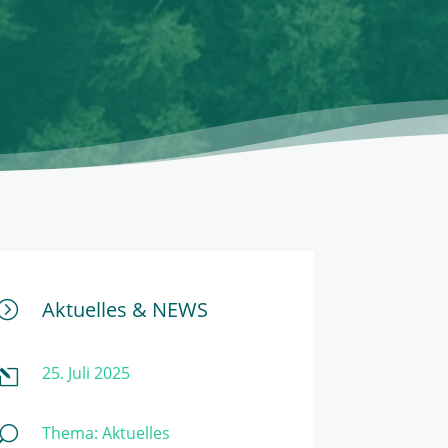
Aktuelles & NEWS
=
25. Juli 2025
l
Thema:
Aktuelles
U