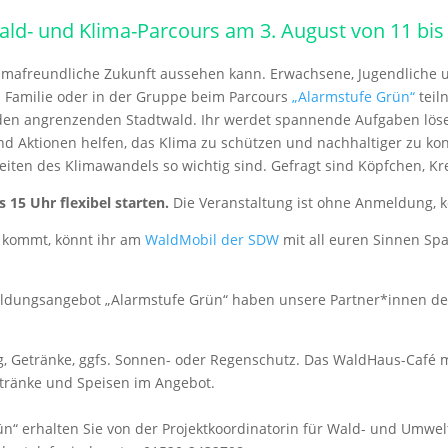
ald- und Klima-Parcours am 3. August von 11 bi
 klimafreundliche Zukunft aussehen kann. Erwachsene, Jugendliche 
 Familie oder in der Gruppe beim Parcours
„Alarmstufe Grün“
teil
 in den angrenzenden Stadtwald. Ihr werdet spannende Aufgaben lö
nd Aktionen helfen, das Klima zu schützen und nachhaltiger zu ko
iten des Klimawandels so wichtig sind. Gefragt sind Köpfchen, Kr
15 Uhr flexibel starten.
Die Veranstaltung ist ohne Anmeldung, k
n kommt, könnt ihr am
WaldMobil der SDW
mit all euren Sinnen Sp
bildungsangebot „Alarmstufe Grün“ haben unsere Partner*innen d
, Getränke, ggfs. Sonnen- oder Regenschutz. Das WaldHaus-Café mi
etränke und Speisen im Angebot.
ün“ erhalten Sie von der Projektkoordinatorin für Wald- und Umw