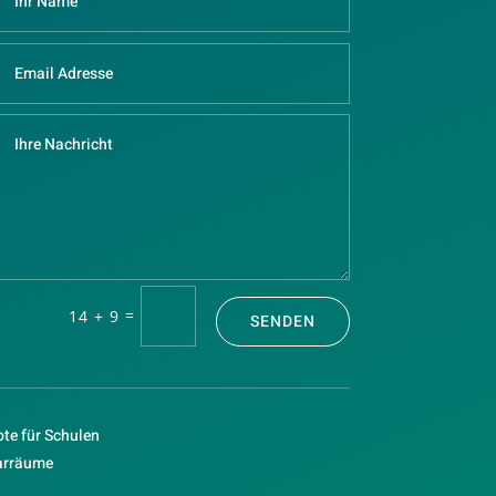
=
14 + 9
SENDEN
te für Schulen
arräume