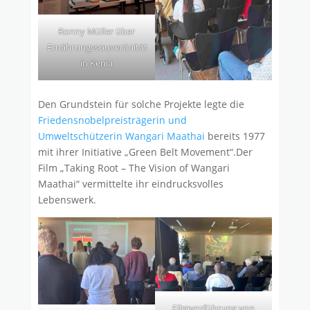
Ronny Müller über
Ernährungssouveränität
in Kenia
Den Grundstein für solche Projekte legte die
Friedensnobelpreisträgerin und
Umweltschützerin Wangari Maathai
bereits 1977
mit ihrer Initiative „Green Belt Movement“.Der
Film „Taking Root – The Vision of Wangari
Maathai“ vermittelte ihr eindrucksvolles
Lebenswerk.
Filmvorführung von