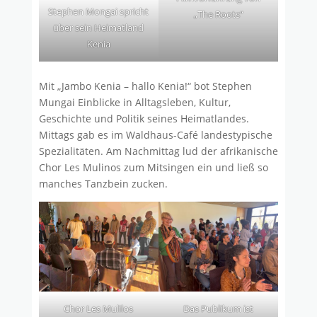
Stephen Mongai spricht
„The Roots“
über sein Heimatland
Kenia
Mit „Jambo Kenia – hallo Kenia!“ bot Stephen
Mungai Einblicke in Alltagsleben, Kultur,
Geschichte und Politik seines Heimatlandes.
Mittags gab es im Waldhaus-Café landestypische
Spezialitäten. Am Nachmittag lud der afrikanische
Chor Les Mulinos zum Mitsingen ein und ließ so
manches Tanzbein zucken.
Chor Les Mulilos
Das Publikum ist