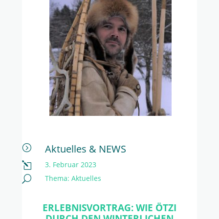
Aktuelles & NEWS
=
3. Februar 2023
l
Thema:
Aktuelles
U
ERLEBNISVORTRAG: WIE ÖTZI
DURCH DEN WINTERLICHEN