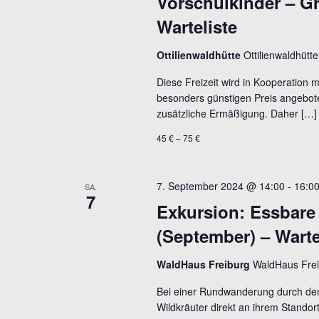
Vorschulkinder – Gru
Warteliste
Ottilienwaldhütte
Ottilienwaldhüt
Diese Freizeit wird in Kooperation 
besonders günstigen Preis angebote
zusätzliche Ermäßigung. Daher […]
45 € – 75 €
7. September 2024 @ 14:00
-
16:0
SA.
7
Exkursion: Essbare
(September) – Warte
WaldHaus Freiburg
WaldHaus Frei
Bei einer Rundwanderung durch den
Wildkräuter direkt an ihrem Stando