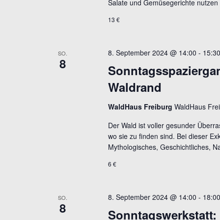
Salate und Gemüsegerichte nutzen
13 €
8. September 2024 @ 14:00
-
15:3
SO.
8
Sonntagsspaziergan
Waldrand
WaldHaus Freiburg
WaldHaus Frei
Der Wald ist voller gesunder Überr
wo sie zu finden sind. Bei dieser E
Mythologisches, Geschichtliches, Na
6 €
8. September 2024 @ 14:00
-
18:0
SO.
8
Sonntagswerkstatt: