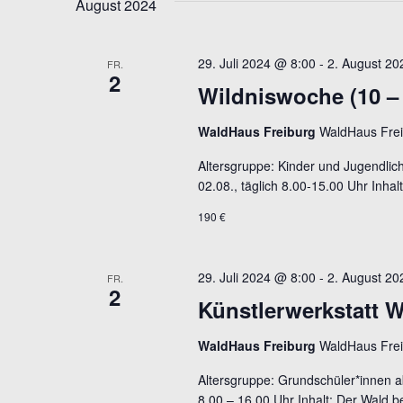
NAVIGATION
Schlüsselwort.
August 2024
29. Juli 2024 @ 8:00
-
2. August 20
FR.
2
Wildniswoche (10 – 
WaldHaus Freiburg
WaldHaus Frei
Altersgruppe: Kinder und Jugendlich
02.08., täglich 8.00-15.00 Uhr Inha
190 €
29. Juli 2024 @ 8:00
-
2. August 20
FR.
2
Künstlerwerkstatt Wa
WaldHaus Freiburg
WaldHaus Frei
Altersgruppe: Grundschüler*innen ab
8.00 – 16.00 Uhr Inhalt: Der Wald b