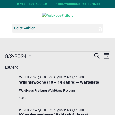
0761 - 896 477 10
info@waldhaus-freiburg.de
Seite wählen
VERANSTALTUNGEN
VERANS
VER
8/2/2024
Suche
Tag
ANS
SUCHE
FÜR
Datum
NAV
UND
Laufend
2.
wählen.
ANSICH
AUGUST
29. Juli 2024 @ 8:00
-
2. August 2024 @ 15:00
NAVIGA
Wildniswoche (10 – 14 Jahre) – Warteliste
2024
WaldHaus Freiburg
WaldHaus Freiburg
190 €
29. Juli 2024 @ 8:00
-
2. August 2024 @ 16:00
Künstlerwerkstatt Wald (ab 6 Jahre) –