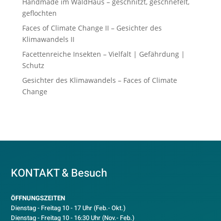
Handmade im WaldHaus – geschnitzt, geschnefelt,
geflochten
Faces of Climate Change II – Gesichter des
Klimawandels II
Facettenreiche Insekten – Vielfalt | Gefährdung |
Schutz
Gesichter des Klimawandels – Faces of Climate
Change
KONTAKT & Besuch
ÖFFNUNGSZEITEN
Dienstag - Freitag 10 - 17 Uhr (Feb.- Okt.)
D
ienstag - Freitag 10 - 16:30 Uhr (Nov.- Feb.)