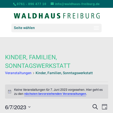
0761 - 896 477 10
info@waldhaus-freiburg.de
Seite wählen
KINDER, FAMILIEN,
SONNTAGSWERKSTATT
Veranstaltungen
Kinder, Familien, Sonntagswerkstatt
VERANSTALTUNGEN
FÜR
Keine Veranstaltungen für 7. Juni 2023 vorgesehen. Hier geht es
Hinweis
zu den
nächsten bevorstehenden Veranstaltungen
.
7.
JUNI
VERANS
VER
6/7/2023
Suche
2023
Tag
ANS
SUCHE