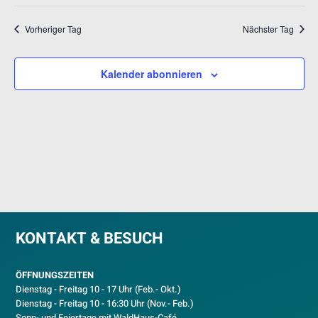
Datum
NAV
UND
wählen.
ANSICH
Vorheriger Tag
Nächster Tag
NAVIGA
Kalender abonnieren
KONTAKT & BESUCH
ÖFFNUNGSZEITEN
Dienstag - Freitag 10 - 17 Uhr (Feb.- Okt.)
D
ienstag - Freitag 10 - 16:30 Uhr (Nov.- Feb.)
Sonn- und Feiertage mit WaldHaus-Café