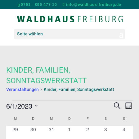
0761 - 896 477 10
info@waldhaus-freiburg.de
Seite wählen
KINDER, FAMILIEN,
SONNTAGSWERKSTATT
Veranstaltungen
Kinder, Familien, Sonntagswerkstatt
VERANSTALTUNGEN
VERANS
VER
6/1/2023
Suche
Mona
ANS
SUCHE
Datum
NAV
KALENDER
UND
M
MONTAG
D
DIENSTAG
M
MITTWOCH
D
DONNERSTAG
F
FREITAG
S
SAMSTAG
S
SONNT
wählen.
VON
ANSICH
0
0
0
0
0
0
0
29
30
31
1
2
3
4
VERANSTALTUNGEN
NAVIGA
Veranstaltungen
Veranstaltungen
Veranstaltungen
Veranstaltungen
Veranstaltungen
Veranstaltunge
Veranst