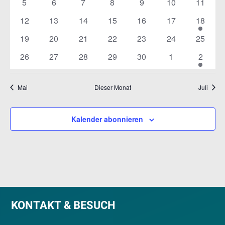
0
0
0
0
0
0
0
5
6
7
8
9
10
11
Veranstaltungen
Veranstaltungen
Veranstaltungen
Veranstaltungen
Veranstaltungen
Veranstaltungen
Veranst
0
0
0
0
0
0
1
12
13
14
15
16
17
18
Veranstaltungen
Veranstaltungen
Veranstaltungen
Veranstaltungen
Veranstaltungen
Veranstaltungen
Veranst
0
0
0
0
0
0
0
19
20
21
22
23
24
25
Veranstaltungen
Veranstaltungen
Veranstaltungen
Veranstaltungen
Veranstaltungen
Veranstaltungen
Veranst
0
0
0
0
0
0
1
26
27
28
29
30
1
2
Veranstaltungen
Veranstaltungen
Veranstaltungen
Veranstaltungen
Veranstaltungen
Veranstaltunge
Veranst
Mai
Dieser Monat
Juli
Kalender abonnieren
KONTAKT & BESUCH