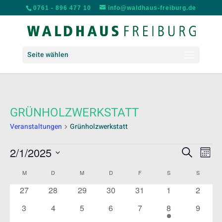
0761 - 896 477 10
info@waldhaus-freiburg.de
Seite wählen
GRÜNHOLZWERKSTATT
Veranstaltungen
Grünholzwerkstatt
VERANSTALTUNGEN
VERANS
VER
2/1/2025
Suche
Mona
ANS
SUCHE
Datum
NAV
KALENDER
UND
M
MONTAG
D
DIENSTAG
M
MITTWOCH
D
DONNERSTAG
F
FREITAG
S
SAMSTAG
S
SONNT
wählen.
VON
ANSICH
0
0
0
0
0
0
0
27
28
29
30
31
1
2
VERANSTALTUNGEN
NAVIGA
Veranstaltungen
Veranstaltungen
Veranstaltungen
Veranstaltungen
Veranstaltungen
Veranstaltunge
Veranst
0
0
0
0
0
1
0
3
4
5
6
7
8
9
Veranstaltungen
Veranstaltungen
Veranstaltungen
Veranstaltungen
Veranstaltungen
Veranstaltung
Veranst