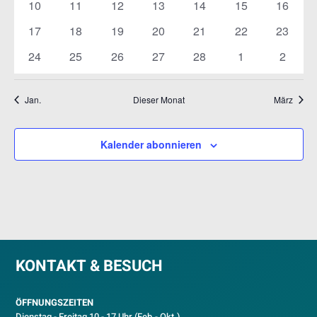
0
0
0
0
0
0
0
10
11
12
13
14
15
16
Veranstaltungen
Veranstaltungen
Veranstaltungen
Veranstaltungen
Veranstaltungen
Veranstaltungen
Veranst
0
0
0
0
0
0
0
17
18
19
20
21
22
23
Veranstaltungen
Veranstaltungen
Veranstaltungen
Veranstaltungen
Veranstaltungen
Veranstaltungen
Veranst
0
0
0
0
0
0
0
24
25
26
27
28
1
2
Veranstaltungen
Veranstaltungen
Veranstaltungen
Veranstaltungen
Veranstaltungen
Veranstaltunge
Veranst
Jan.
Dieser Monat
März
Kalender abonnieren
KONTAKT & BESUCH
ÖFFNUNGSZEITEN
Dienstag - Freitag 10 - 17 Uhr (Feb.- Okt.)