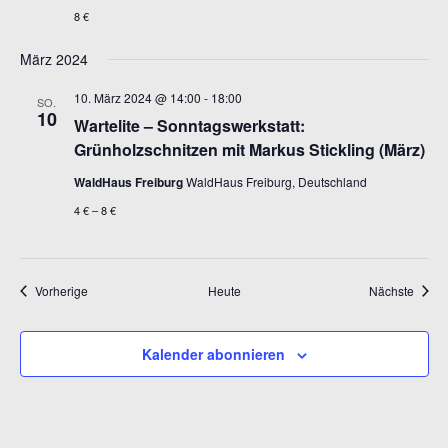
8 €
März 2024
10. März 2024 @ 14:00
-
18:00
SO.
10
Wartelite – Sonntagswerkstatt:
Grünholzschnitzen mit Markus Stickling (März)
WaldHaus Freiburg
WaldHaus Freiburg, Deutschland
4 € – 8 €
Veranstaltungen
Veran
Vorherige
Heute
Nächste
Kalender abonnieren