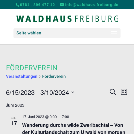
0761 - 896 477 10
info@waldhaus-freiburg.de
Seite wählen
FÖRDERVEREIN
Veranstaltungen
Förderverein
VERANSTALTUNGEN
VERANS
VER
6/15/2023
 - 
3/10/2024
Suche
Liste
ANS
SUCHE
Datum
NAV
UND
Juni 2023
wählen.
ANSICH
17. Juni 2023 @ 9:00
-
17:00
SA.
NAVIGA
17
Wanderung durchs wilde Zweribachtal – Von
der Kulturlandschaft zum Urwald von morgen