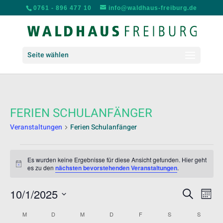
0761 - 896 477 10
info@waldhaus-freiburg.de
Seite wählen
FERIEN SCHULANFÄNGER
Veranstaltungen
Ferien Schulanfänger
VERANSTALTUNGEN
Es wurden keine Ergebnisse für diese Ansicht gefunden. Hier geht
Hinweis
es zu den
nächsten bevorstehenden Veranstaltungen
.
VERANS
VER
10/1/2025
Suche
Mona
ANS
SUCHE
Datum
NAV
KALENDER
UND
M
MONTAG
D
DIENSTAG
M
MITTWOCH
D
DONNERSTAG
F
FREITAG
S
SAMSTAG
S
SONNT
wählen.