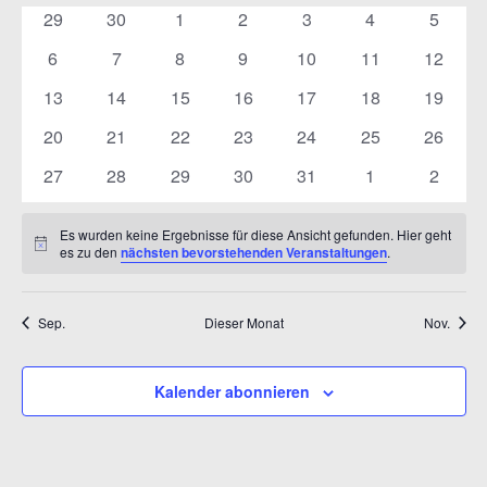
VON
ANSICH
0
0
0
0
0
0
0
29
30
1
2
3
4
5
VERANSTALTUNGEN
NAVIGA
Veranstaltungen
Veranstaltungen
Veranstaltungen
Veranstaltungen
Veranstaltungen
Veranstaltunge
Veranst
0
0
0
0
0
0
0
6
7
8
9
10
11
12
Veranstaltungen
Veranstaltungen
Veranstaltungen
Veranstaltungen
Veranstaltungen
Veranstaltungen
Veranst
0
0
0
0
0
0
0
13
14
15
16
17
18
19
Veranstaltungen
Veranstaltungen
Veranstaltungen
Veranstaltungen
Veranstaltungen
Veranstaltungen
Veranst
0
0
0
0
0
0
0
20
21
22
23
24
25
26
Veranstaltungen
Veranstaltungen
Veranstaltungen
Veranstaltungen
Veranstaltungen
Veranstaltungen
Veranst
0
0
0
0
0
0
0
27
28
29
30
31
1
2
Veranstaltungen
Veranstaltungen
Veranstaltungen
Veranstaltungen
Veranstaltungen
Veranstaltunge
Veranst
Es wurden keine Ergebnisse für diese Ansicht gefunden. Hier geht
Hinweis
es zu den
nächsten bevorstehenden Veranstaltungen
.
Sep.
Dieser Monat
Nov.
Kalender abonnieren