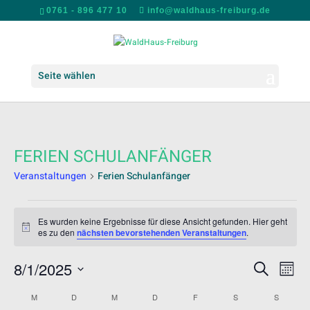
0761 - 896 477 10
info@waldhaus-freiburg.de
Seite wählen
FERIEN SCHULANFÄNGER
Veranstaltungen
Ferien Schulanfänger
VERANSTALTUNGEN
Es wurden keine Ergebnisse für diese Ansicht gefunden. Hier geht
Hinweis
es zu den
nächsten bevorstehenden Veranstaltungen
.
VERANS
VER
8/1/2025
Suche
Mona
ANS
SUCHE
Datum
NAV
KALENDER
UND
M
MONTAG
D
DIENSTAG
M
MITTWOCH
D
DONNERSTAG
F
FREITAG
S
SAMSTAG
S
SONNT
wählen.