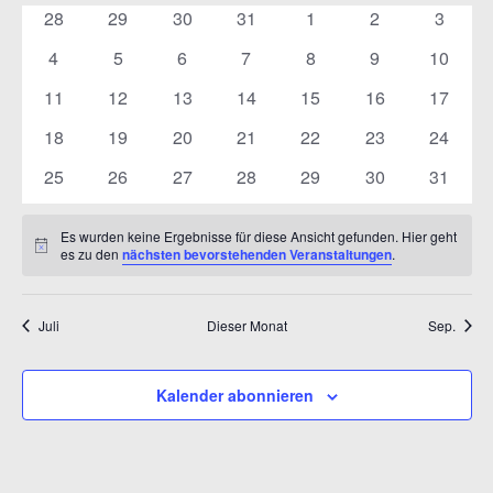
VON
ANSICH
0
0
0
0
0
0
0
28
29
30
31
1
2
3
VERANSTALTUNGEN
NAVIGA
Veranstaltungen
Veranstaltungen
Veranstaltungen
Veranstaltungen
Veranstaltungen
Veranstaltunge
Veranst
0
0
0
0
0
0
0
4
5
6
7
8
9
10
Veranstaltungen
Veranstaltungen
Veranstaltungen
Veranstaltungen
Veranstaltungen
Veranstaltunge
Veranst
0
0
0
0
0
0
0
11
12
13
14
15
16
17
Veranstaltungen
Veranstaltungen
Veranstaltungen
Veranstaltungen
Veranstaltungen
Veranstaltungen
Veranst
0
0
0
0
0
0
0
18
19
20
21
22
23
24
Veranstaltungen
Veranstaltungen
Veranstaltungen
Veranstaltungen
Veranstaltungen
Veranstaltungen
Veranst
0
0
0
0
0
0
0
25
26
27
28
29
30
31
Veranstaltungen
Veranstaltungen
Veranstaltungen
Veranstaltungen
Veranstaltungen
Veranstaltungen
Veranst
Es wurden keine Ergebnisse für diese Ansicht gefunden. Hier geht
Hinweis
es zu den
nächsten bevorstehenden Veranstaltungen
.
Juli
Dieser Monat
Sep.
Kalender abonnieren