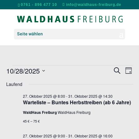
0761 - 896 477 10
info@waldhaus-freiburg.de
Seite wählen
VERANSTALTUNGEN
VERANS
VER
10/28/2025
Suche
Tag
ANS
SUCHE
FÜR
Datum
NAV
UND
Laufend
28.
wählen.
ANSICH
OKTOBER
27. Oktober 2025 @ 8:00
-
31. Oktober 2025 @ 14:30
NAVIGA
Warteliste – Buntes Herbsttreiben (ab 6 Jahre)
2025
WaldHaus Freiburg
WaldHaus Freiburg
45 € – 75 €
27. Oktober 2025 @ 9:00
-
31. Oktober 2025 @ 16:00