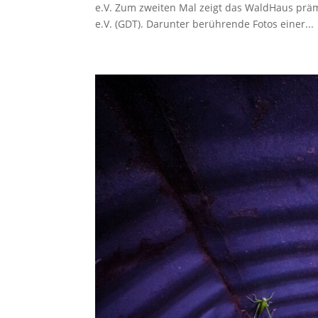
e.V. Zum zweiten Mal zeigt das WaldHaus präm
e.V. (GDT). Darunter berührende Fotos einer...