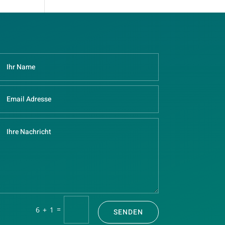
=
6 + 1
SENDEN