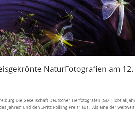
eisgekrönte NaturFotografien am 12.
iburg Die Gesellschaft Deutscher Tierfotografen (GDT) lobt alljähr
s Jahres“ und den „Fritz Pölking Preis“ aus. Als eine der weltweit