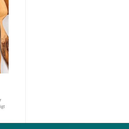
r
igt