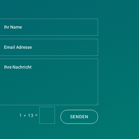
=
1 + 13
SENDEN