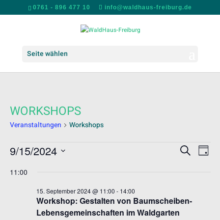
0761 - 896 477 10
info@waldhaus-freiburg.de
Seite wählen
WORKSHOPS
Veranstaltungen
Workshops
VERANSTALTUNGEN
VERANS
VER
9/15/2024
Suche
Tag
ANS
FÜR
SUCHE
Datum
NAV
15.
UND
11:00
wählen.
SEPTEMBER
ANSICH
15. September 2024 @ 11:00
-
14:00
2024
NAVIGA
Workshop: Gestalten von Baumscheiben-
Lebensgemeinschaften im Waldgarten