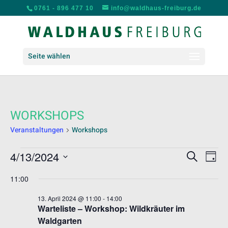
0761 - 896 477 10
info@waldhaus-freiburg.de
Seite wählen
WORKSHOPS
Veranstaltungen
Workshops
VERANSTALTUNGEN
VERANS
VER
4/13/2024
Suche
Tag
ANS
FÜR
SUCHE
Datum
NAV
13.
UND
11:00
wählen.
APRIL
ANSICH
13. April 2024 @ 11:00
-
14:00
2024
NAVIGA
Warteliste – Workshop: Wildkräuter im
Waldgarten