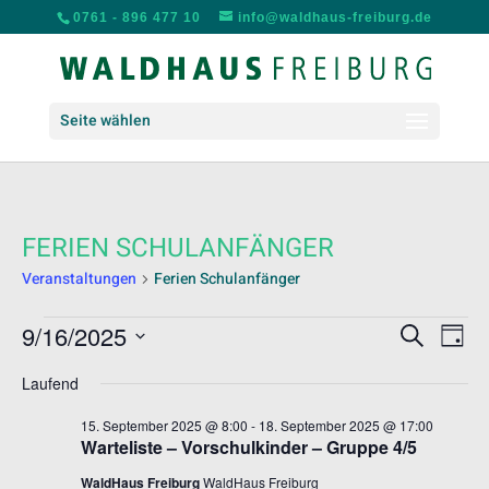
0761 - 896 477 10
info@waldhaus-freiburg.de
Seite wählen
FERIEN SCHULANFÄNGER
Veranstaltungen
Ferien Schulanfänger
VERANSTALTUNGEN
VERANS
VER
9/16/2025
Suche
Tag
ANS
FÜR
SUCHE
Datum
NAV
16.
UND
Laufend
wählen.
SEPTEMBER
ANSICH
15. September 2025 @ 8:00
-
18. September 2025 @ 17:00
2025
NAVIGA
Warteliste – Vorschulkinder – Gruppe 4/5
WaldHaus Freiburg
WaldHaus Freiburg