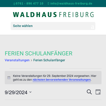
0761 - 896 477 10
info@waldhaus-freiburg.de
Seite wählen
FERIEN SCHULANFÄNGER
Veranstaltungen
Ferien Schulanfänger
VERANSTALTUNGEN
FÜR
Keine Veranstaltungen für 29. September 2024 vorgesehen. Hier
Hinweis
geht es zu den
nächsten bevorstehenden Veranstaltungen
.
29.
SEPTEMBER
VERANS
VER
9/29/2024
Suche
2024
Tag
ANS
SUCHE
Datum
NAV
UND
wählen.