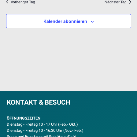
ANSICH
Vorheriger Tag
Nächster Tag
NAVIGA
Kalender abonnieren
KONTAKT & BESUCH
ÖFFNUNGSZEITEN
Dienstag - Freitag 10 - 17 Uhr (Feb.- Okt.)
D
ienstag - Freitag 10 - 16:30 Uhr (Nov.- Feb.)
Sonn- und Feiertage mit WaldHaus-Café