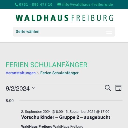
0761 - 896 477 10
info@waldhaus-freiburg.de
Seite wählen
FERIEN SCHULANFÄNGER
Veranstaltungen
Ferien Schulanfänger
VERANSTALTUNGEN
VERANS
VER
9/2/2024
Suche
Tag
ANS
FÜR
SUCHE
Datum
NAV
2.
UND
8:00
wählen.
SEPTEMBER
ANSICH
2. September 2024 @ 8:00
-
6. September 2024 @ 17:00
2024
NAVIGA
Vorschulkinder – Gruppe 2 – ausgebucht
WaldHaus Freiburg
WaldHaus Freiburg