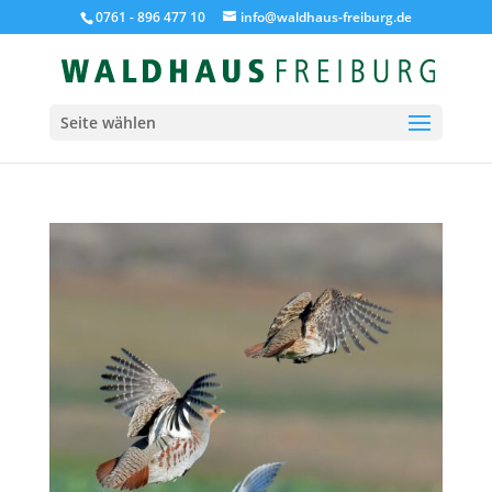
0761 - 896 477 10
info@waldhaus-freiburg.de
Seite wählen