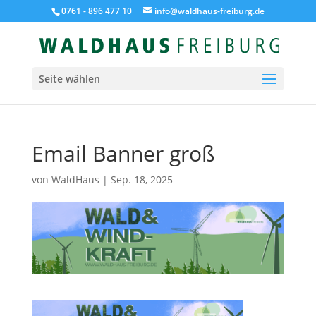
0761 - 896 477 10
info@waldhaus-freiburg.de
Seite wählen
Email Banner groß
von
WaldHaus
|
Sep. 18, 2025