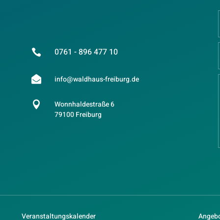
0761 - 896 477 10


info@waldhaus-freiburg.de

Wonnhaldestraße 6
79100 Freiburg
Veranstaltungskalender
Angebo