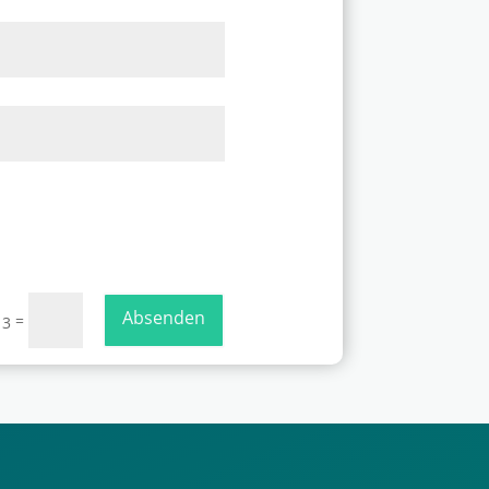
Absenden
=
 3