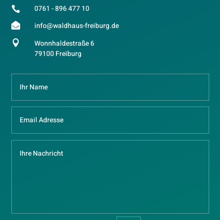
0761 - 896 477 10


info@waldhaus-freiburg.de

Wonnhaldestraße 6
79100 Freiburg