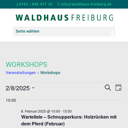
0761 - 896 477 10
info@waldhaus-freiburg.de
Seite wählen
WORKSHOPS
Veranstaltungen
Workshops
VERANSTALTUNGEN
VERANS
VER
2/8/2025
Suche
Tag
ANS
FÜR
SUCHE
Datum
NAV
8.
UND
10:00
wählen.
FEBRUAR
ANSICH
8. Februar 2025 @ 10:00
-
15:00
2025
NAVIGA
Warteliste – Schnupperkurs: Holzrücken mit
dem Pferd (Februar)