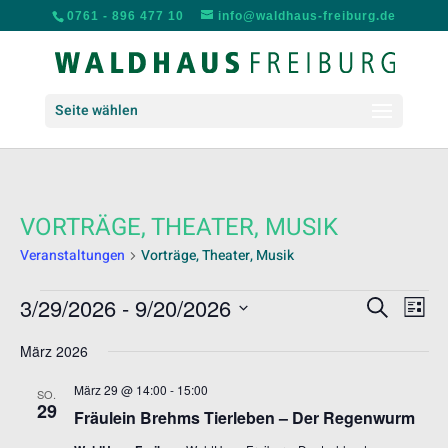
0761 - 896 477 10
info@waldhaus-freiburg.de
Seite wählen
VORTRÄGE, THEATER, MUSIK
Veranstaltungen
Vorträge, Theater, Musik
VERANSTALTUNGEN
VERANS
VER
3/29/2026
 - 
9/20/2026
Suche
Liste
ANS
SUCHE
Datum
NAV
UND
März 2026
wählen.
ANSICH
März 29 @ 14:00
-
15:00
SO.
NAVIGA
29
Fräulein Brehms Tierleben – Der Regenwurm