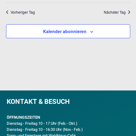
Datum
NAV
UND
wählen.
ANSICH
Vorheriger Tag
Nächster Tag
NAVIGA
Kalender abonnieren
KONTAKT & BESUCH
ÖFFNUNGSZEITEN
Dienstag - Freitag 10 - 17 Uhr (Feb.- Okt.)
D
ienstag - Freitag 10 - 16:30 Uhr (Nov.- Feb.)
Sonn- und Feiertage mit WaldHaus-Café