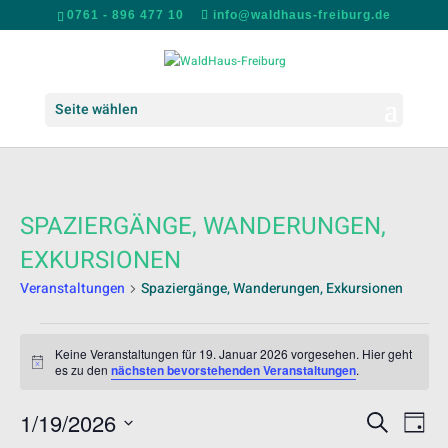
0761 - 896 477 10
info@waldhaus-freiburg.de
Seite wählen
SPAZIERGÄNGE, WANDERUNGEN,
EXKURSIONEN
Veranstaltungen
Spaziergänge, Wanderungen, Exkursionen
VERANSTALTUNGEN
FÜR
Keine Veranstaltungen für 19. Januar 2026 vorgesehen. Hier geht
Hinweis
es zu den
nächsten bevorstehenden Veranstaltungen
.
19.
JANUAR
VERANS
VER
1/19/2026
Suche
2026
Tag
ANS
SUCHE