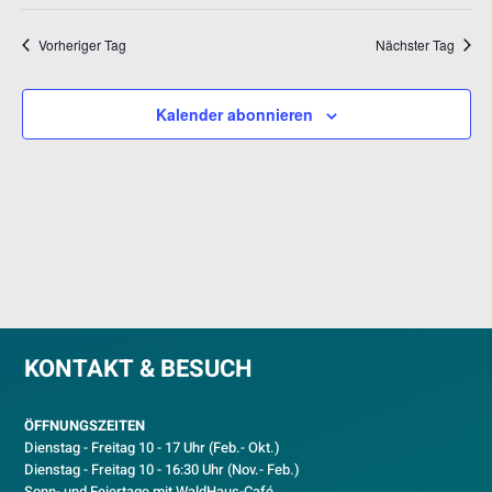
Datum
NAV
UND
wählen.
ANSICH
Vorheriger Tag
Nächster Tag
NAVIGA
Kalender abonnieren
KONTAKT & BESUCH
ÖFFNUNGSZEITEN
Dienstag - Freitag 10 - 17 Uhr (Feb.- Okt.)
D
ienstag - Freitag 10 - 16:30 Uhr (Nov.- Feb.)
Sonn- und Feiertage mit WaldHaus-Café