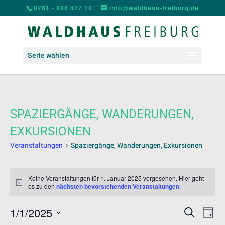
0761 - 896 477 10
info@waldhaus-freiburg.de
Seite wählen
SPAZIERGÄNGE, WANDERUNGEN,
EXKURSIONEN
Veranstaltungen
Spaziergänge, Wanderungen, Exkursionen
VERANSTALTUNGEN
FÜR
Keine Veranstaltungen für 1. Januar 2025 vorgesehen. Hier geht
Hinweis
es zu den
nächsten bevorstehenden Veranstaltungen
.
1.
JANUAR
VERANS
VER
1/1/2025
Suche
2025
Tag
ANS
SUCHE