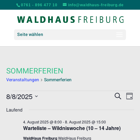
0761 - 896 477 10
info@waldhaus-freiburg.de
Seite wählen
SOMMERFERIEN
Veranstaltungen
Sommerferien
VERANSTALTUNGEN
VERANS
VER
8/8/2025
Suche
Tag
ANS
FÜR
SUCHE
Datum
NAV
8.
UND
Laufend
wählen.
AUGUST
ANSICH
4. August 2025 @ 8:00
-
8. August 2025 @ 15:00
2025
NAVIGA
Warteliste – Wildniswoche (10 – 14 Jahre)
WaldHaus Freiburg
WaldHaus Freiburg