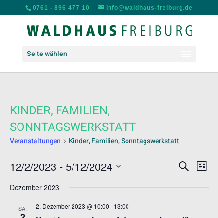
0761 - 896 477 10
info@waldhaus-freiburg.de
Seite wählen
KINDER, FAMILIEN,
SONNTAGSWERKSTATT
Veranstaltungen
Kinder, Familien, Sonntagswerkstatt
VERANSTALTUNGEN
VERANS
VER
12/2/2023
 - 
5/12/2024
Suche
Liste
ANS
SUCHE
Datum
NAV
UND
Dezember 2023
wählen.
ANSICH
2. Dezember 2023 @ 10:00
-
13:00
SA.
NAVIGA
2