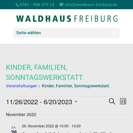
0761 - 896 477 10
info@waldhaus-freiburg.de
Seite wählen
KINDER, FAMILIEN,
SONNTAGSWERKSTATT
Veranstaltungen
Kinder, Familien, Sonntagswerkstatt
VERANSTALTUNGEN
VERANS
VER
11/26/2022
 - 
6/20/2023
Suche
Liste
ANS
SUCHE
Datum
NAV
UND
November 2022
wählen.
ANSICH
26. November 2022 @ 10:00
-
13:00
SA.
NAVIGA
26