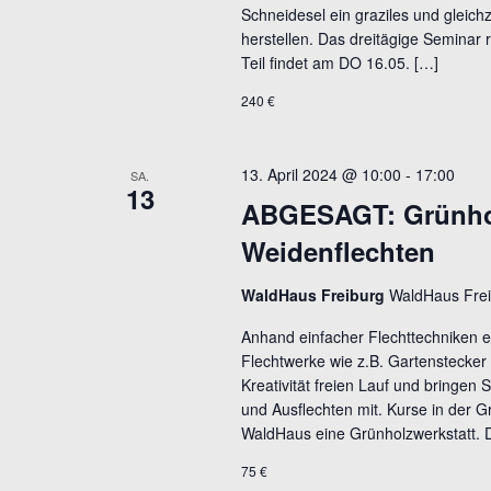
Schneidesel ein graziles und gleich
herstellen. Das dreitägige Seminar 
Teil findet am DO 16.05. […]
240 €
13. April 2024 @ 10:00
-
17:00
SA.
13
ABGESAGT: Grünholz
Weidenflechten
WaldHaus Freiburg
WaldHaus Frei
Anhand einfacher Flechttechniken e
Flechtwerke wie z.B. Gartenstecker
Kreativität freien Lauf und bringe
und Ausflechten mit. Kurse in der G
WaldHaus eine Grünholzwerkstatt. 
75 €