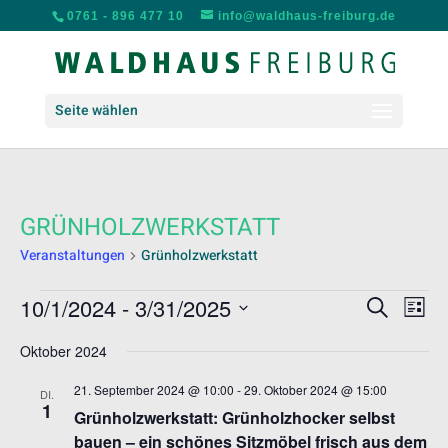
0761 - 896 477 10
info@waldhaus-freiburg.de
Seite wählen
GRÜNHOLZWERKSTATT
Veranstaltungen
Grünholzwerkstatt
VERANSTALTUNGEN
VERANS
VER
10/1/2024
 - 
3/31/2025
Suche
Liste
ANS
SUCHE
Datum
NAV
UND
Oktober 2024
wählen.
ANSICH
21. September 2024 @ 10:00
-
29. Oktober 2024 @ 15:00
DI.
NAVIGA
1
Grünholzwerkstatt: Grünholzhocker selbst
bauen – ein schönes Sitzmöbel frisch aus dem