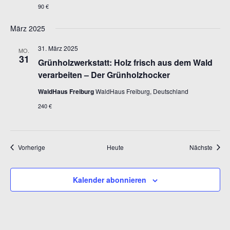
90 €
März 2025
31. März 2025
MO.
31
Grünholzwerkstatt: Holz frisch aus dem Wald
verarbeiten – Der Grünholzhocker
WaldHaus Freiburg
WaldHaus Freiburg, Deutschland
240 €
Veranstaltungen
Veran
Vorherige
Heute
Nächste
Kalender abonnieren