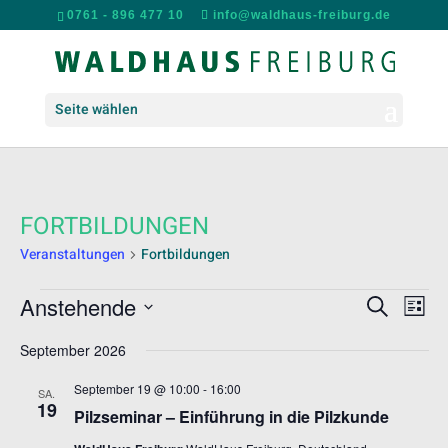
0761 - 896 477 10
info@waldhaus-freiburg.de
Seite wählen
FORTBILDUNGEN
Veranstaltungen
Fortbildungen
VERANSTALTUNGEN
VERANS
VER
Anstehende
Suche
Liste
ANS
SUCHE
Datum
NAV
UND
September 2026
wählen.
ANSICH
September 19 @ 10:00
-
16:00
SA.
NAVIGA
19
Pilzseminar – Einführung in die Pilzkunde