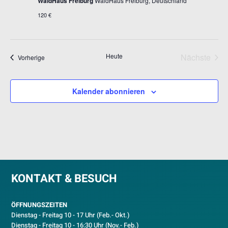
WaldHaus Freiburg
WaldHaus Freiburg, Deutschland
120 €
Heute
Nächste
Veranstaltungen
Vorherige
Veransta
Kalender abonnieren
KONTAKT & BESUCH
ÖFFNUNGSZEITEN
Dienstag - Freitag 10 - 17 Uhr (Feb.- Okt.)
D
ienstag - Freitag 10 - 16:30 Uhr (Nov.- Feb.)