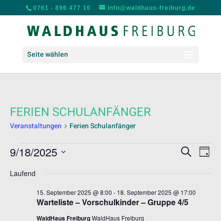
0761 - 896 477 10
info@waldhaus-freiburg.de
Seite wählen
FERIEN SCHULANFÄNGER
Veranstaltungen
Ferien Schulanfänger
VERANSTALTUNGEN
VERANS
VER
9/18/2025
Suche
Tag
ANS
FÜR
SUCHE
Datum
NAV
18.
UND
Laufend
wählen.
SEPTEMBER
ANSICH
15. September 2025 @ 8:00
-
18. September 2025 @ 17:00
2025
NAVIGA
Warteliste – Vorschulkinder – Gruppe 4/5
WaldHaus Freiburg
WaldHaus Freiburg