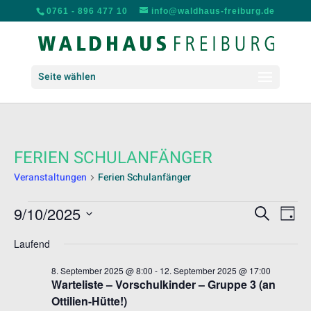
0761 - 896 477 10
info@waldhaus-freiburg.de
Seite wählen
FERIEN SCHULANFÄNGER
Veranstaltungen
Ferien Schulanfänger
VERANSTALTUNGEN
VERANS
VER
9/10/2025
Suche
Tag
ANS
FÜR
SUCHE
Datum
NAV
10.
UND
Laufend
wählen.
SEPTEMBER
ANSICH
8. September 2025 @ 8:00
-
12. September 2025 @ 17:00
2025
NAVIGA
Warteliste – Vorschulkinder – Gruppe 3 (an
Ottilien-Hütte!)