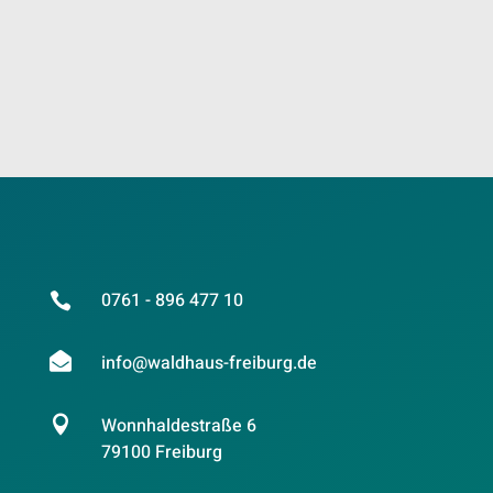
0761 - 896 477 10


info@waldhaus-freiburg.de

Wonnhaldestraße 6
79100 Freiburg