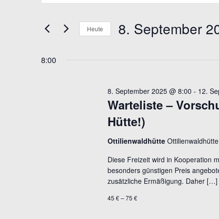
FÜR
SUCHE
eingeben.
8.
UND
Suche
8. September 2
Heute
SEPTEMBER
ANSICHTEN,
nach
Datum
Veranstaltungen
2025
NAVIGATION
wählen.
8:00
Schlüsselwort.
8. September 2025 @ 8:00
-
12. S
Warteliste – Vorschu
Hütte!)
Ottilienwaldhütte
Ottilienwaldhüt
Diese Freizeit wird in Kooperation 
besonders günstigen Preis angebote
zusätzliche Ermäßigung. Daher […]
45 € – 75 €