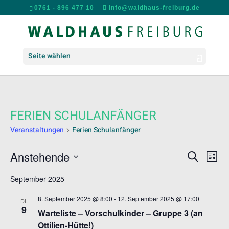
0761 - 896 477 10
info@waldhaus-freiburg.de
Seite wählen
FERIEN SCHULANFÄNGER
Veranstaltungen
Ferien Schulanfänger
VERANSTALTUNGEN
VERANS
VER
Anstehende
Suche
Liste
ANS
SUCHE
Datum
NAV
UND
September 2025
wählen.
ANSICH
8. September 2025 @ 8:00
-
12. September 2025 @ 17:00
DI.
NAVIGA
9
Warteliste – Vorschulkinder – Gruppe 3 (an
Ottilien-Hütte!)