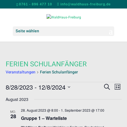
0761 - 896 477 10
info@waldhaus-freiburg.de
Seite wählen
FERIEN SCHULANFÄNGER
Veranstaltungen
Ferien Schulanfänger
VERANSTALTUNGEN
VERANS
VER
8/28/2023
 - 
12/8/2024
Suche
Liste
ANS
SUCHE
Datum
NAV
UND
August 2023
wählen.
ANSICH
28. August 2023 @ 8:00
-
1. September 2023 @ 17:00
MO.
NAVIGA
28
Gruppe 1 – Warteliste