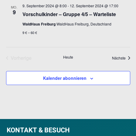
9. September 2024 @ 8:00
-
12. September 2024 @ 17:00
MO.
9
Vorschulkinder – Gruppe 4/5 – Warteliste
WaldHaus Freiburg
WaldHaus Freiburg, Deutschland
9 € – 60 €
Vorherige
Heute
Veran
Nächste
Veranstaltungen
Kalender abonnieren
KONTAKT & BESUCH